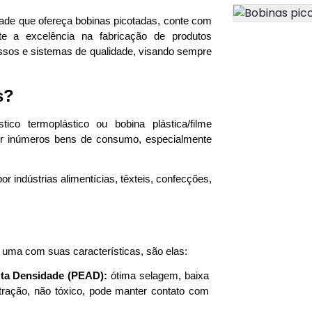
ade que ofereça bobinas picotadas, conte com 
e a excelência na fabricação de produtos 
ssos e sistemas de qualidade, visando sempre 
s? 
co termoplástico ou bobina plástica/filme 
ger inúmeros bens de consumo, especialmente 
or indústrias alimentícias, têxteis, confecções, 
 uma com suas características, são elas: 
lta Densidade (PEAD):
 ótima selagem, baixa 
a tração, não tóxico, pode manter contato com 