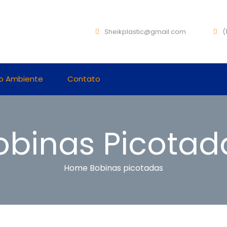
Sheikplastic@gmail.com
(1
o Ambiente
Contato
obinas Picotad
Home
Bobinas picotadas