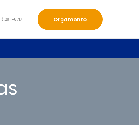
Orçamento
1) 2911-5717
as