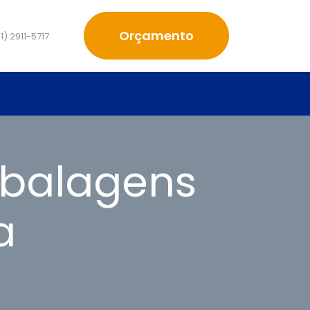
Orçamento
1) 2911-5717
mbalagens
a