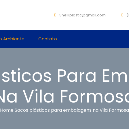
Sheikplastic@gmail.com
(1
o Ambiente
Contato
ásticos Para E
Na Vila Formos
Home
Sacos plásticos para embalagens na Vila Formosa