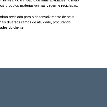
 minimizando o impacto de suas atividades no meio 
us produtos matérias-primas virgem e recicladas. 
-prima reciclada para o desenvolvimento de seus 
ais diversos ramos de atividade, procurando 
des do cliente. 